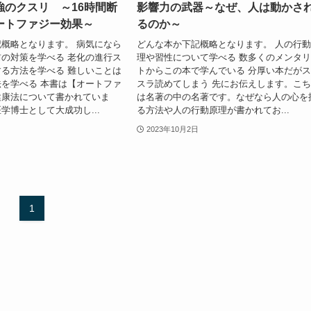
強のクスリ ～16時間断
影響力の武器～なぜ、人は動かさ
ートファジー効果～
るのか～
概略となります。 病気になら
どんな本か下記概略となります。 人の行
の対策を学べる 老化の進行ス
理や習性について学べる 数多くのメンタ
る方法を学べる 難しいことは
トからこの本で学んでいる 分厚い本だが
を学べる 本書は【オートファ
スラ読めてしまう 先にお伝えします。こ
健康法について書かれていま
は名著の中の名著です。なぜなら人の心を
学博士として大成功し...
る方法や人の行動原理が書かれてお...
2023年10月2日
1