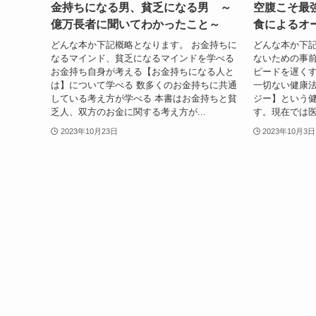
金持ちになる男、貧乏になる男 ～
空腹こそ最
億万長者に聞いてわかったこと～
食によるオ
どんな本か下記概略となります。 お金持ちに
どんな本か下記
なるマインド、貧乏になるマインドを学べる
ないための事前
お金持ち自身が考える【お金持ちになる人と
ピードを遅くす
は】について学べる 数多くのお金持ちに共通
一切ない健康法
している考え方が学べる 本書はお金持ちと貧
ジー】という
乏人、双方のお金に関する考え方が...
す。現在では医
2023年10月23日
2023年10月3日